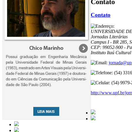
Contato
Contato
UNIVERSIDADE DE
Jornadas Literárias
Campus I - BR 285, S
CEP: 99052-900 - Pa
Instituto Itaú Cultural
jornada@upf
(54) 331
(54) 9979
http://www.upf.br/jor