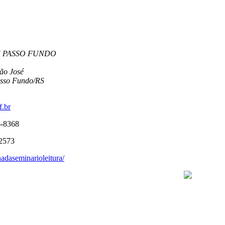
 PASSO FUNDO
ão José
sso Fundo/RS
.br
6-8368
-2573
nadaseminarioleitura/